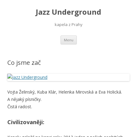
Jazz Underground
kapela z Prahy
Skip
Menu
to
content
Co jsme zač
Vojta Želinský, Kuba Klár, Helenka Mirovská a Eva Holická.
A nějaký písničky.
Čistá radost.
Civilizovaněji: