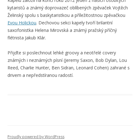
Kapelu založil na konci roku 2012 jeden z našich osobitých
kytaristů a známý doprovazeč oblíbených zpěvaček Vojtěch
Želinský spolu s baskytaristkou a příležitostnou zpěvačkou
Evou Holickou
. Dechovou sekci kapely tvoří brilantní
saxofonistka Helena Mirovská a známý pražský příčný
flétnista Jakub Klár.
Přijďte si poslechnout lehké groovy a neotřelé covery
známých i neznámých písní (Jeremy Saxon, Bob Dylan, Lou
Reed, Charlie Hunter, Ben Sidran, Leonard Cohen) zahrané s
drivem a nepředstíranou radostí.
Proudly powered by WordPress